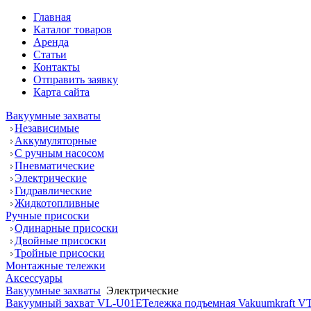
Главная
Каталог товаров
Аренда
Статьи
Контакты
Отправить заявку
Карта сайта
Вакуумные захваты
Независимые
Аккумуляторные
С ручным насосом
Пневматические
Электрические
Гидравлические
Жидкотопливные
Ручные присоски
Одинарные присоски
Двойные присоски
Тройные присоски
Монтажные тележки
Аксессуары
Вакуумные захваты
Электрические
Вакуумный захват VL-U01E
Тележка подъемная Vakuumkraft V