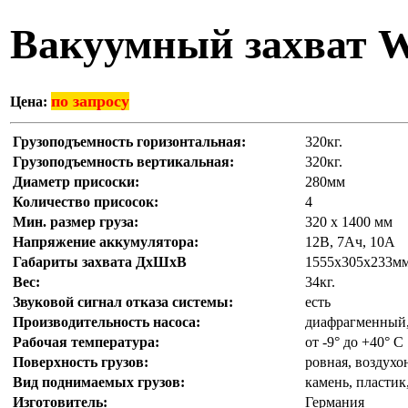
Вакуумный захват 
по запросу
Цена:
Грузоподъемность горизонтальная:
320кг.
Грузоподъемность вертикальная:
320кг.
Диаметр присоски:
280мм
Количество присосок:
4
Мин. размер груза:
320 х 1400 мм
Напряжение аккумулятора:
12В, 7Ач, 10А
Габариты захвата ДхШхВ
1555х305х233м
Вес:
34кг.
Звуковой сигнал отказа системы:
есть
Производительность насоса:
диафрагменный,
Рабочая температура:
от -9° до +40° C
Поверхность грузов:
ровная, воздух
Вид поднимаемых грузов:
камень, пластик
Изготовитель:
Германия