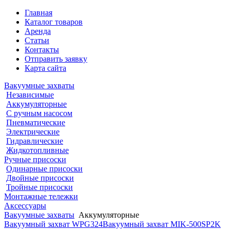
Главная
Каталог товаров
Аренда
Статьи
Контакты
Отправить заявку
Карта сайта
Вакуумные захваты
Независимые
Аккумуляторные
С ручным насосом
Пневматические
Электрические
Гидравлические
Жидкотопливные
Ручные присоски
Одинарные присоски
Двойные присоски
Тройные присоски
Монтажные тележки
Аксессуары
Вакуумные захваты
Аккумуляторные
Вакуумный захват WPG324
Вакуумный захват MIK-500SP2K