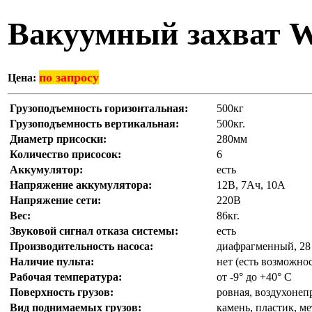
Вакуумный захват 
по запросу
Цена:
Грузоподъемность горизонтальная:
500кг
Грузоподъемность вертикальная:
500кг.
Диаметр присоски:
280мм
Количество присосок:
6
Аккумулятор:
есть
Напряжение аккумулятора:
12В, 7Ач, 10А
Напряжение сети:
220В
Вес:
86кг.
Звуковой сигнал отказа системы:
есть
Производительность насоса:
диафрагменный, 28
Наличие пульта:
нет (есть возможно
Рабочая температура:
от -9° до +40° C
Поверхность грузов:
ровная, воздухоне
Вид поднимаемых грузов:
камень, пластик, ме